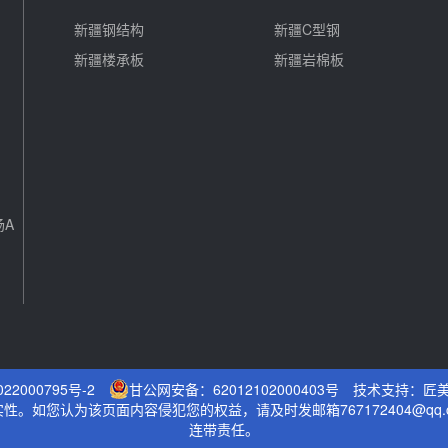
新疆钢结构
新疆C型钢
新疆楼承板
新疆岩棉板
场A
22000795号-2
甘公网安备：62012102000403号
技术支持：
匠
。如您认为该页面内容侵犯您的权益，请及时发邮箱767172404@qq
连带责任。